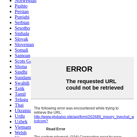
Norwegian
Pashto
Persian
Punjabi
Serbian
Sesotho
Sinhala
Slovak
Slovenian
Somali
Samoan
Scots Gaelic
Shona
Sindhi
Sundanese
Swahili
Tajik
Tamil
Telugu
Thai
Ukrainian
Urdu
Uzbek
Vietnamese
Welsh