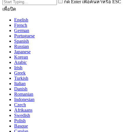
กด Enter เพื่อค้นหาหรือ ESC
เพื่อปิด
English
French
German
Portuguese
Spanish
Russian
Japanese
Korean
Arabic
Irish
Greek
Turkish
Italian
Danish
Romanian
Indonesian
Czech
Afrikaans
Swedish
Polish
Basque
Catalan