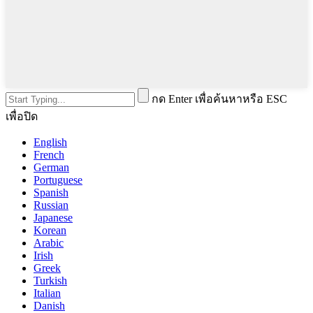
กด Enter เพื่อค้นหาหรือ ESC
เพื่อปิด
English
French
German
Portuguese
Spanish
Russian
Japanese
Korean
Arabic
Irish
Greek
Turkish
Italian
Danish